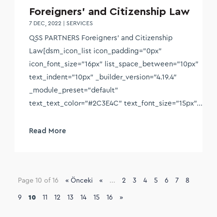
Foreigners’ and Citizenship Law
7 DEC, 2022
|
SERVICES
QSS PARTNERS Foreigners' and Citizenship
Law[dsm_icon_list icon_padding="0px"
icon_font_size="16px" list_space_between="10px"
text_indent="10px" _builder_version="4.19.4"
_module_preset="default"
text_text_color="#2C3E4C" text_font_size="15px"...
Read More
Page 10 of 16
« Önceki
«
...
2
3
4
5
6
7
8
9
10
11
12
13
14
15
16
»