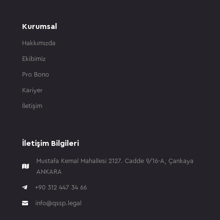
Kurumsal
Hakkımızda
Ekibimiz
Pro Bono
Kariyer
İletişim
İletişim Bilgileri
Mustafa Kemal Mahallesi 2127. Cadde 9/16-A, Çankaya

ANKARA

+90 312 447 34 66
info@qssp.legal
