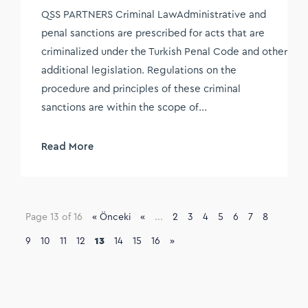
QSS PARTNERS Criminal LawAdministrative and
penal sanctions are prescribed for acts that are
criminalized under the Turkish Penal Code and other
additional legislation. Regulations on the
procedure and principles of these criminal
sanctions are within the scope of...
Read More
Page 13 of 16
« Önceki
«
...
2
3
4
5
6
7
8
9
10
11
12
13
14
15
16
»