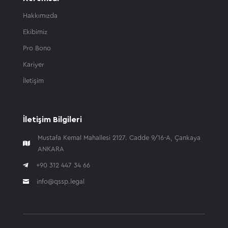
Hakkımızda
Ekibimiz
Pro Bono
Kariyer
İletişim
İletişim Bilgileri
Mustafa Kemal Mahallesi 2127. Cadde 9/16-A, Çankaya

ANKARA

+90 312 447 34 66
info@qssp.legal
