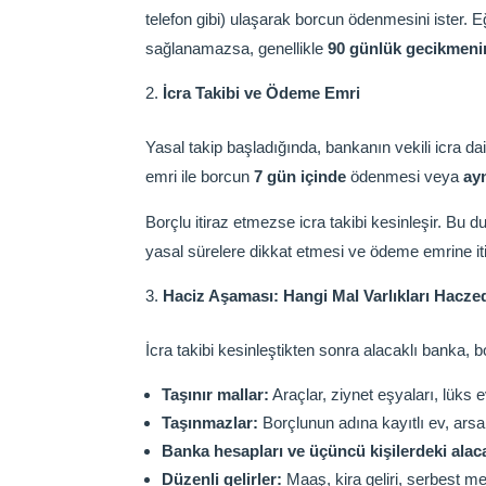
telefon gibi) ulaşarak borcun ödenmesini ister
sağlanamazsa, genellikle
90 günlük gecikmeni
İcra Takibi ve Ödeme Emri
Yasal takip başladığında, bankanın vekili icra d
emri ile borcun
7 gün içinde
ödenmesi veya
ayn
Borçlu itiraz etmezse icra takibi kesinleşir. Bu
yasal sürelere dikkat etmesi ve ödeme emrine i
Haciz Aşaması: Hangi Mal Varlıkları Haczed
İcra takibi kesinleştikten sonra alacaklı banka, b
Taşınır mallar:
Araçlar, ziynet eşyaları, lüks ev
Taşınmazlar:
Borçlunun adına kayıtlı ev, arsa
Banka hesapları ve üçüncü kişilerdeki alaca
Düzenli gelirler:
Maaş, kira geliri, serbest m