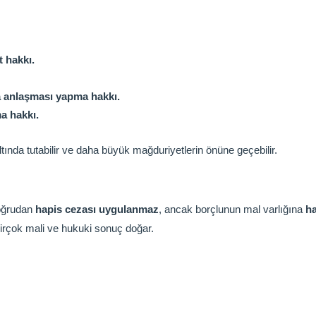
 hakkı.
a anlaşması yapma hakkı.
a hakkı.
ltında tutabilir ve daha büyük mağduriyetlerin önüne geçebilir.
doğrudan
hapis cezası uygulanmaz
, ancak borçlunun mal varlığına
h
birçok mali ve hukuki sonuç doğar.