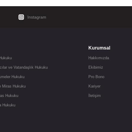
Instagram
Kurumsal
 Hukuku
Hakkımızda
cılar ve Vatandaşlık Hukuku
Ekibimiz
şmeler Hukuku
Pro Bono
ve Miras Hukuku
Kariyer
flas Hukuku
İletişim
ta Hukuku