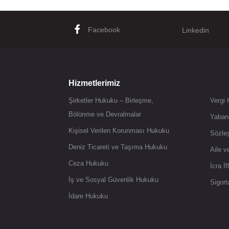
Facebook
Linkedin
Hizmetlerimiz
Şirketler Hukuku – Birleşme,
Vergi
Bölünme ve Devralmalar
Yaban
Kişisel Verilen Korunması Hukuku
Sözle
Deniz Ticareti ve Taşıma Hukuku
Aile 
Ceza Hukuku
İcra İ
İş ve Sosyal Güvenlik Hukuku
Sigor
İdare Hukuku