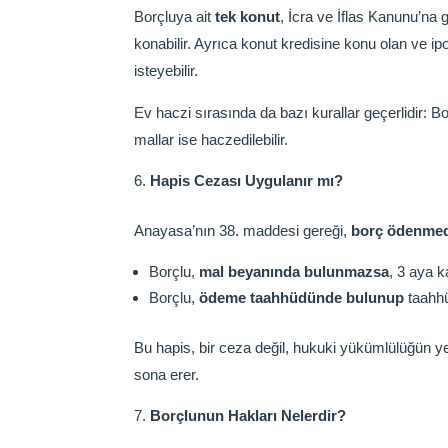
Borçluya ait
tek konut
, İcra ve İflas Kanunu’na 
konabilir. Ayrıca konut kredisine konu olan ve ip
isteyebilir.
Ev haczi sırasında da bazı kurallar geçerlidir:
mallar ise haczedilebilir.
Hapis Cezası Uygulanır mı?
Anayasa’nın 38. maddesi gereği,
borç ödenmed
Borçlu,
mal beyanında bulunmazsa
, 3 aya k
Borçlu,
ödeme taahhüdünde bulunup
taahhü
Bu hapis, bir ceza değil, hukuki yükümlülüğün ye
sona erer.
Borçlunun Hakları Nelerdir?