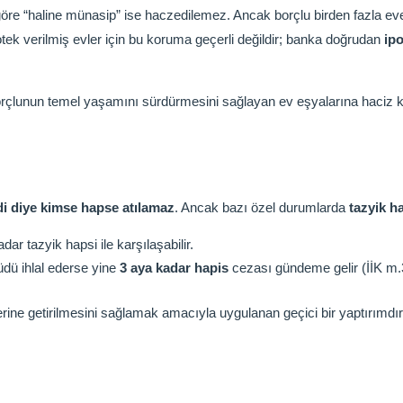
göre “haline münasip” ise haczedilemez. Ancak borçlu birden fazla eve 
otek verilmiş evler için bu koruma geçerli değildir; banka doğrudan
ip
 Borçlunun temel yaşamını sürdürmesini sağlayan ev eşyalarına haciz 
i diye kimse hapse atılamaz
. Ancak bazı özel durumlarda
tazyik h
adar tazyik hapsi ile karşılaşabilir.
dü ihlal ederse yine
3 aya kadar hapis
cezası gündeme gelir (İİK m.
rine getirilmesini sağlamak amacıyla uygulanan geçici bir yaptırımdı