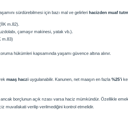
aşamını sürdürebilmesi için bazı mal ve gelirleri
hacizden muaf tutm
İİK m.82).
zdolabı, çamaşır makinesi, yatak vb.).
İK m.83)
u koruma hükümleri kapsamında yaşamı güvence altına alınır.
erek
maaş haczi
uygulanabilir. Kanunen, net maaşın en fazla
%25’i
kes
 ancak borçlunun açık rızası varsa haciz mümkündür. Özellikle emekli
z muvafakati verilip verilmediğini kontrol etmelidir.