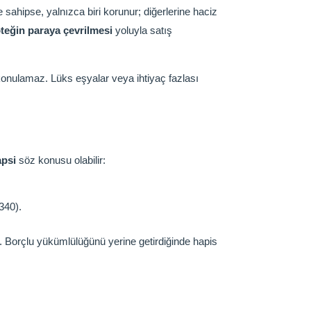
sahipse, yalnızca biri korunur; diğerlerine haciz
oteğin paraya çevrilmesi
yoluyla satış
konulamaz. Lüks eşyalar veya ihtiyaç fazlası
apsi
söz konusu olabilir:
340).
r. Borçlu yükümlülüğünü yerine getirdiğinde hapis