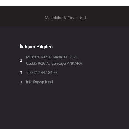
Makaleler & Yayınlar
İletişim Bilgileri
Mustafa Kemal Mahallesi 2127.

Cadde 9/16-A, Çankaya ANKARA
+90 312 447 34 66

info@qssp.legal
