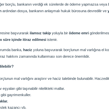
. Eğer borçlu, bankanın verdiği ek sürelerde de ödeme yapmazsa veya
n
ardından dosya, bankanın anlaşmalı hukuk bürosuna devredilir ve
airesine başvurarak
ilamsız takip
yoluyla bir
ödeme emri
gönderilmesi
ı süre içinde itiraz edilmesi
istenir.
 durumda banka,
haciz
yoluna başvurarak borçlunun mal varlığına el ko
tiraz hakkını zamanında kullanması son derece önemlidir.
ilebilir?
orçlunun mal varlığını araştırır ve haciz talebinde bulunabilir. Haczedi
 eşyaları gibi taşınabilir nitelikteki mallar.
 gibi gayrimenkuller.
klar.
eslek kazancı vb.