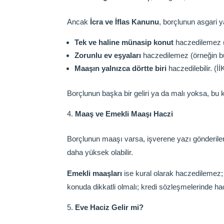
Ancak
İcra ve İflas Kanunu
, borçlunun asgari y
Tek ve haline münasip konut
haczedilemez (
Zorunlu ev eşyaları
haczedilemez (örneğin bu
Maaşın yalnızca dörtte biri
haczedilebilir. (İ
Borçlunun başka bir geliri ya da malı yoksa, b
Maaş ve Emekli Maaşı Haczi
Borçlunun maaşı varsa, işverene yazı gönderil
daha yüksek olabilir.
Emekli maaşları
ise kural olarak haczedilemez;
konuda dikkatli olmalı; kredi sözleşmelerinde haci
Eve Haciz Gelir mi?