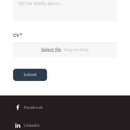
CV
*
Select file
drag or drop
Submit
Facebook
Linkedin