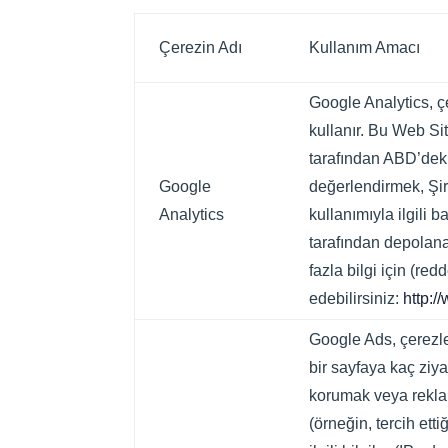
Çerezin Adı
Kullanım Amacı
Google Analytics, çe
kullanır. Bu Web Sit
tarafından ABD’deki
Google
değerlendirmek, Şirk
Analytics
kullanımıyla ilgili 
tarafından depolana
fazla bilgi için (re
edebilirsiniz:
http:/
Google Ads, çerezle
bir sayfaya kaç ziya
korumak veya reklam a
(örneğin, tercih ett