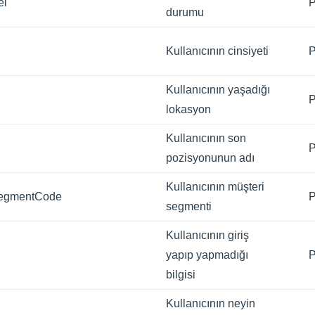
el
P
durumu
Kullanıcının cinsiyeti
P
Kullanıcının yaşadığı
P
lokasyon
Kullanıcının son
P
pozisyonunun adı
Kullanıcının müşteri
SegmentCode
P
segmenti
Kullanıcının giriş
yapıp yapmadığı
P
bilgisi
Kullanıcının neyin