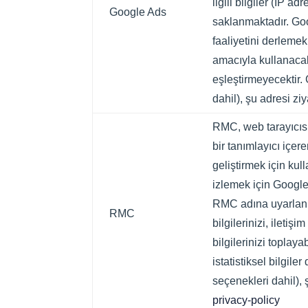
ilgili bilgiler (IP 
Google Ads
saklanmaktadır. Goo
faaliyetini derlemek
amacıyla kullanacak
eşleştirmeyecektir.
dahil), şu adresi ziy
RMC, web tarayıcısı 
bir tanımlayıcı içer
geliştirmek için ku
izlemek için Google 
RMC adına uyarlanmı
RMC
bilgilerinizi, ileti
bilgilerinizi toplay
istatistiksel bilgil
seçenekleri dahil), 
privacy-policy