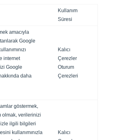
Kullanım
Süresi
etmek amacıyla
aktarılarak Google
ullanımınızı
Kalıcı
e internet
Çerezler
nizi Google
Oturum
ı hakkında daha
Çerezleri
klamlar göstermek,
 olmak, verilerinizi
e ilgili bilgileri
tesini kullanımınızla
Kalıcı