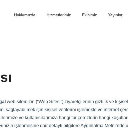
Hakkımızda
Hizmetlerimiz
Ekibimiz
Yayınlar
sı
gal
web sitemizin (“Web Sitesi”) ziyaretçilerinin gizlilik ve kişis
imi sağlayabilmek için kişisel verilerini işlemekte ve internet ç
tçilerimize ve kullanıcılarımıza hangi tür çerezlerin hangi koşull
erinizin işlenmesine dair detaylı bilgilere Aydınlatma Metni’nde u