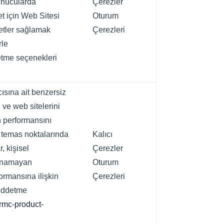
sunucularda
Çerezler
et için Web Sitesi
Oturum
metler sağlamak
Çerezleri
rle
detme seçenekleri
cısına ait benzersiz
 ve web sitelerini
n performansını
lı temas noktalarında
Kalıcı
, kişisel
Çerezler
mlanamayan
Oturum
formansına ilişkin
Çerezleri
reddetme
/rmc-product-