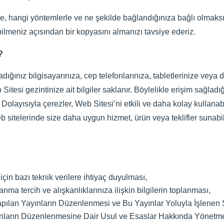
rle, hangi yöntemlerle ve ne şekilde bağlandığınıza bağlı olmaks
ebilmeniz açısından bir kopyasını almanızı tavsiye ederiz.
?
ladığınız bilgisayarınıza, cep telefonlarınıza, tabletlerinize vey
tesi gezintinize ait bilgiler saklanır. Böylelikle erişim sağladığ
r. Dolayısıyla çerezler, Web Sitesi’ni etkili ve daha kolay kullana
b sitelerinde size daha uygun hizmet, ürün veya teklifler sunabi
için bazı teknik verilere ihtiyaç duyulması,
anma tercih ve alışkanlıklarınıza ilişkin bilgilerin toplanması,
 Yapılan Yayınların Düzenlenmesi ve Bu Yayınlar Yoluyla İşlene
ınların Düzenlenmesine Dair Usul ve Esaslar Hakkında Yönetme