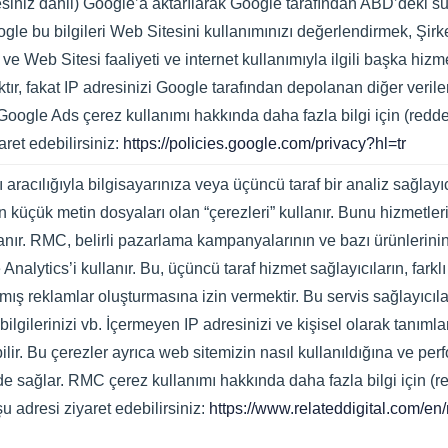
adresiniz dahil) Google’a aktarılarak Google tarafından ABD’deki 
gle bu bilgileri Web Sitesini kullanımınızı değerlendirmek, Şirk
 ve Web Sitesi faaliyeti ve internet kullanımıyla ilgili başka hiz
tır, fakat IP adresinizi Google tarafından depolanan diğer verile
 Google Ads çerez kullanımı hakkında daha fazla bilgi için (red
aret edebilirsiniz:
https://policies.google.com/privacy?hl=tr
aracılığıyla bilgisayarınıza veya üçüncü taraf bir analiz sağlayı
en küçük metin dosyaları olan “çerezleri” kullanır. Bunu hizmetleri
llanır. RMC, belirli pazarlama kampanyalarının ve bazı ürünlerini
Analytics’i kullanır. Bu, üçüncü taraf hizmet sağlayıcıların, fark
ş reklamlar oluşturmasına izin vermektir. Bu servis sağlayıcılar
şim bilgilerinizi vb. İçermeyen IP adresinizi ve kişisel olarak tanı
abilir. Bu çerezler ayrıca web sitemizin nasıl kullanıldığına ve per
er de sağlar. RMC çerez kullanımı hakkında daha fazla bilgi için (
şu adresi ziyaret edebilirsiniz:
https://www.relateddigital.com/en