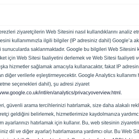
rezleri ziyaretçilerin Web Sitesini nasıl kullandıklarını analiz 
esini kullanımınızla ilgili bilgiler (IP adresiniz dahil) Google’a 
 sunucularda saklanmaktadır. Google bu bilgileri Web Sitesini k
et için Web Sitesi faaliyetini derlemek ve Web Sitesi faaliyeti v
başka hizmetler sağlamak amacıyla kullanacaktır, fakat IP adresi
n diğer verilerle eşleştirmeyecektir. Google Analytics kullanım
ddetme seçenekleri dahil), şu adresi ziyaret
/www.google.co.uk/intl/en/analytics/privacyoverview.html
.
ri, güvenli arama tercihlerinizi hatırlamak, size daha alakalı re
retçi geldiğini belirlemek, hizmetlerimize kaydolmanıza yardımcı
yarlarınızı hatırlamak için kullanır. Bu, web sitesinin ziyaretinizl
iğiniz dil ve diğer ayarlar) hatırlamasına yardımcı olur. Bu Web Si