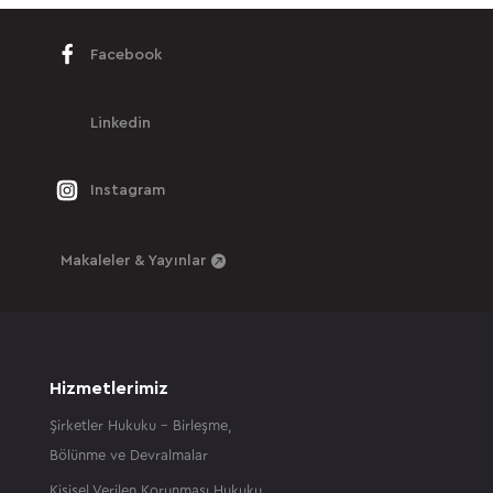
Facebook
Linkedin
Instagram
Makaleler & Yayınlar
Hizmetlerimiz
Şirketler Hukuku – Birleşme,
Bölünme ve Devralmalar
Kişisel Verilen Korunması Hukuku