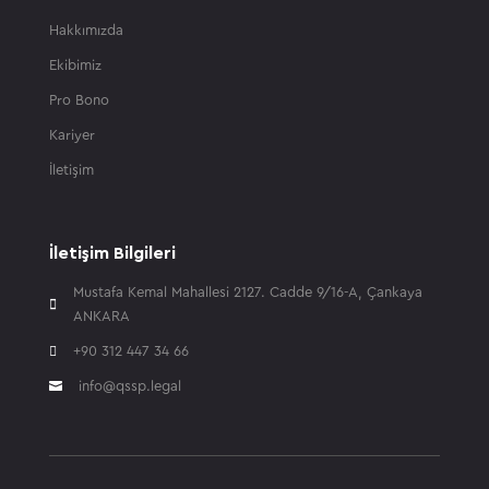
Hakkımızda
Ekibimiz
Pro Bono
Kariyer
İletişim
İletişim Bilgileri
Mustafa Kemal Mahallesi 2127. Cadde 9/16-A, Çankaya

ANKARA

+90 312 447 34 66
info@qssp.legal
