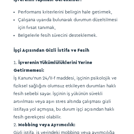
Performans kriterlerini belirgin hale getirmek,
Çalışana uyarıda bulunarak durumun düzeltilmesi
için fırsat tanımak,
Belgelerle fesih sürecini desteklemek.
İşçi Açısından Gizli İstifa ve Fesih
İşverenin Yükümlülüklerini Yerine
Getirmemesi:
İş Kanunu’nun 24/II-f maddesi, işçinin psikolojik ve
fiziksel sağlığını olumsuz etkileyen durumları haklı
fesih sebebi sayar. İşçinin iş yükünün sürekli
artırılması veya aşırı stres altında çalışması gizli
istifaya yol açmışsa, bu durum işçi açısından haklı
fesih gerekçesi olabilir.
Mobbing veya Ayrımcılık:
Gizli istifa, iş yerindeki mobbing veya ayrımcılığa