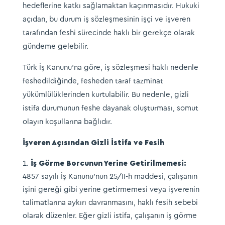
hedeflerine katkı sağlamaktan kaçınmasıdır. Hukuki
açıdan, bu durum iş sözleşmesinin işçi ve işveren
tarafından feshi sürecinde haklı bir gerekçe olarak
gündeme gelebilir.
Türk İş Kanunu’na göre, iş sözleşmesi haklı nedenle
feshedildiğinde, fesheden taraf tazminat
yükümlülüklerinden kurtulabilir. Bu nedenle, gizli
istifa durumunun feshe dayanak oluşturması, somut
olayın koşullarına bağlıdır.
İşveren Açısından Gizli İstifa ve Fesih
İş Görme Borcunun Yerine Getirilmemesi:
4857 sayılı İş Kanunu’nun 25/II-h maddesi, çalışanın
işini gereği gibi yerine getirmemesi veya işverenin
talimatlarına aykırı davranmasını, haklı fesih sebebi
olarak düzenler. Eğer gizli istifa, çalışanın iş görme