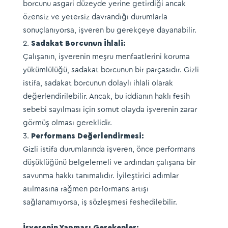
borcunu asgari düzeyde yerine getirdiği ancak
özensiz ve yetersiz davrandığı durumlarla
sonuçlanıyorsa, işveren bu gerekçeye dayanabilir.
Sadakat Borcunun İhlali:
Çalışanın, işverenin meşru menfaatlerini koruma
yükümlülüğü, sadakat borcunun bir parçasıdır. Gizli
istifa, sadakat borcunun dolaylı ihlali olarak
değerlendirilebilir. Ancak, bu iddianın haklı fesih
sebebi sayılması için somut olayda işverenin zarar
görmüş olması gereklidir.
Performans Değerlendirmesi:
Gizli istifa durumlarında işveren, önce performans
düşüklüğünü belgelemeli ve ardından çalışana bir
savunma hakkı tanımalıdır. İyileştirici adımlar
atılmasına rağmen performans artışı
sağlanamıyorsa, iş sözleşmesi feshedilebilir.
İşverenin Yapması Gerekenler: