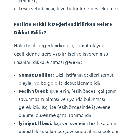
çekmek,
Fesih sebebini açık ve belgelerle desteklemek.
Fesihte Haklılık Değerlendirilirken Nelere
Dikkat Edilir?
Haklı fesih değerlendirmesi, somut olayın
özelliklerine göre yapılır. İşçi ve işverenin şu
unsurları dikkate alması gerekir:
Somut Deliller:
Gizli istifanın etkileri somut
olaylar ve belgelerle desteklenmelidir.
Fesih Süreci:
İşverenin, fesih öncesi çalışanın
savunmasını alması ve uyarıda bulunması
gereklidir. İşçi ise fesih öncesinde işverene
durumu düzeltme şansı tanımalıdır.
İyiniyet İlkesi:
İşçi ve işverenin fesih kararını
dürüstlük kuralları çerçevesinde alması beklenir.