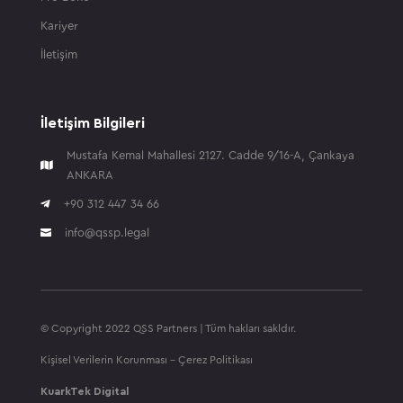
Kariyer
İletişim
İletişim Bilgileri
Mustafa Kemal Mahallesi 2127. Cadde 9/16-A, Çankaya

ANKARA

+90 312 447 34 66
info@qssp.legal

© Copyright 2022 QSS Partners | Tüm hakları sakldır.
Kişisel Verilerin Korunması
-
Çerez Politikası
KuarkTek Digital