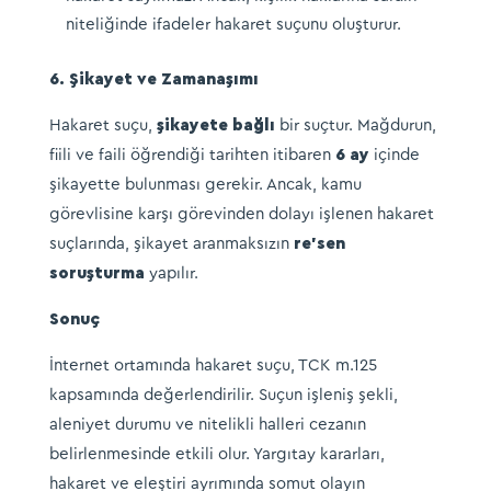
niteliğinde ifadeler hakaret suçunu oluşturur.​
6. Şikayet ve Zamanaşımı
Hakaret suçu,
şikayete bağlı
bir suçtur. Mağdurun,
fiili ve faili öğrendiği tarihten itibaren
6 ay
içinde
şikayette bulunması gerekir. Ancak, kamu
görevlisine karşı görevinden dolayı işlenen hakaret
suçlarında, şikayet aranmaksızın
re’sen
soruşturma
yapılır.
Sonuç
İnternet ortamında hakaret suçu, TCK m.125
kapsamında değerlendirilir. Suçun işleniş şekli,
aleniyet durumu ve nitelikli halleri cezanın
belirlenmesinde etkili olur. Yargıtay kararları,
hakaret ve eleştiri ayrımında somut olayın