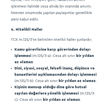
işlenmesi halinde ceza altıda bir oranında artırılır.
İnternet ortamında yapılan paylaşımlar genellikle
aleni kabul edilir.​
4. Nitelikli Haller
TCK m.125/3’te belirtilen nitelikli haller şunlardır;
Kamu görevlisine karşı görevinden dolayı
işlenmesi
(m.125/3-a): Ceza alt sınırı
bir yıldan
az olamaz
.​
Dini, siyasi, sosyal, felsefi inanç, düşünce ve
kanaatlerini açıklamasından dolayı işlenmesi
(m.125/3-b): Ceza alt sınırı
bir yıldan az olamaz
.​
Kişinin mensup olduğu dine göre kutsal
sayılan değerlere yönelik işlenmesi
(m.125/3-
c): Ceza alt sınırı
bir yıldan az olamaz
.​