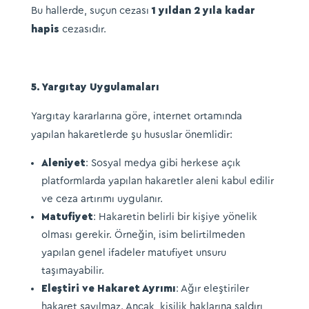
Bu hallerde, suçun cezası
1 yıldan 2 yıla kadar
hapis
cezasıdır.​
5. Yargıtay Uygulamaları
Yargıtay kararlarına göre, internet ortamında
yapılan hakaretlerde şu hususlar önemlidir:​
Aleniyet
: Sosyal medya gibi herkese açık
platformlarda yapılan hakaretler aleni kabul edilir
ve ceza artırımı uygulanır.
Matufiyet
: Hakaretin belirli bir kişiye yönelik
olması gerekir. Örneğin, isim belirtilmeden
yapılan genel ifadeler matufiyet unsuru
taşımayabilir.​
Eleştiri ve Hakaret Ayrımı
: Ağır eleştiriler
hakaret sayılmaz. Ancak, kişilik haklarına saldırı