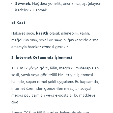
Sövmek
: Mağdura yönelik, onur kırıcı, aşağılayıcı
ifadeler kullanmak.​
c) Kast
Hakaret suçu,
kasıtlı
olarak işlenebilir. Failin,
mağdurun onur, şeref ve saygınlığını rencide etme
amacıyla hareket etmesi gerekir.​
3. İnternet Ortamında İşlenmesi
TCK m.125/2’ye göre, fiilin, mağduru muhatap alan
sesli, yazılı veya görüntülü bir iletiyle işlenmesi
halinde, suçun temel şekli uygulanır. Bu kapsamda,
internet üzerinden gönderilen mesajlar, sosyal
medya paylaşımları veya e-postalar bu maddeye
girer.
Ayrıca, TCK m.125/4’e göre, hakaretin alenen