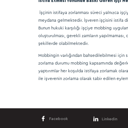
İstifa Etmesi Yönünde Baskı Gören İşçi Ne
İşçinin istifaya zorlanması süreci yalnızca i
meydana gelmektedir. İşveren işçisini istifa d
Bunun hukuki karşılığı işçiye mobbing uygula
oluşturulması, gerekli zamların yapılmaması,
şekillerde olabilmektedir.
Mobbingin varlığından bahsedilebilmesi için s
zorlama durumu mobbing kapsamında değerlendi
yaptırımlar her koşulda istifaya zorlamak olar
ile işverenin zorlama olarak tabir edilen eyleml
Facebook
Linkedin