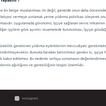
 Yapabilir ?
şçiye bir belge imzalatılması ile değil, genelde onun daha öncesin
ilekçesi vermeye zorlamak yerine yıldırma politikası izleyerek onu
nmasıdır. Uygulamada görünümü; İşçiye sağlanan servis imkanının 
 diğer işçilere göre ayrımcı muamelede bulunulması, İşçiye gözda
üreklilik gerektiren yıldırma eylemlerinin mevcudiyeti gerekmekte 
rilmeyecektir. Bununla beraber belirtilmesi gerekir ki, işçiye f
ak kabul edilemez. Bu nedenle istifaya zorlamanın değerlendirmesi
erinin ağırlığının ve gerekliliğinin tespiti önemlidir.
Instagram