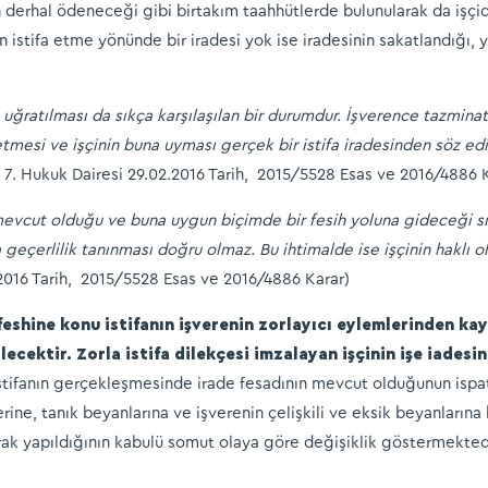
ının derhal ödeneceği gibi birtakım taahhütlerde bulunularak da işç
n istifa etme yönünde bir iradesi yok ise iradesinin sakatlandığı, 
da uğratılması da sıkça karşılaşılan bir durumdur. İşverence tazmin
p etmesi ve işçinin buna uyması gerçek bir istifa iradesinden söz e
 7. Hukuk Dairesi 29.02.2016 Tarih, 2015/5528 Esas ve 2016/4886 
i mevcut olduğu ve buna uygun biçimde bir fesih yoluna gideceği sı
a geçerlilik tanınması doğru olmaz. Bu ihtimalde ise işçinin haklı 
.2016 Tarih, 2015/5528 Esas ve 2016/4886 Karar)
n feshine konu istifanın işverenin zorlayıcı eylemlerinden k
ecektir. Zorla istifa dilekçesi imzalayan işçinin işe iades
 İstifanın gerçekleşmesinde irade fesadının mevcut olduğunun ispatı
elerine, tanık beyanlarına ve işverenin çelişkili ve eksik beyanlar
ılarak yapıldığının kabulü somut olaya göre değişiklik göstermekted