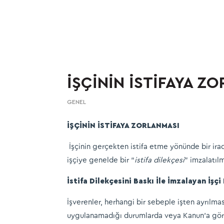
İŞÇİNİN İSTİFAYA Z
GENEL
İŞÇİNİN İSTİFAYA ZORLANMASI
İşçinin gerçekten istifa etme yönünde bir ira
işçiye genelde bir “
istifa dilekçesi
” imzalatıl
İstifa Dilekçesini Baskı İle İmzalayan İşçi
İşverenler, herhangi bir sebeple işten ayrılmas
uygulanamadığı durumlarda veya Kanun’a göre h