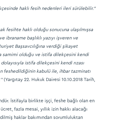
esinde haklı fesih nedenleri ileri sürülebilir.”
cak fesihte haklı olduğu sonucuna ulaşılmışsa
ve ibraname başlıklı yazıyı işveren ve
huriyet Başsavcılığına verdiği şikayet
da samimi olduğu ve istifa dilekçesini kendi
layısıyla istifa dilekçesini kendi rızası
 feshedildiğinin kabulü ile, ihbar tazminatı
’’
(Yargıtay 22. Hukuk Dairesi 10.10.2018 Tarih,
ür. İstifayla birlikte işçi, feshe bağlı olan en
et, fazla mesai, yıllık izin hakkı alacağı
e edilmiş haklar bakımından sorumluluktan