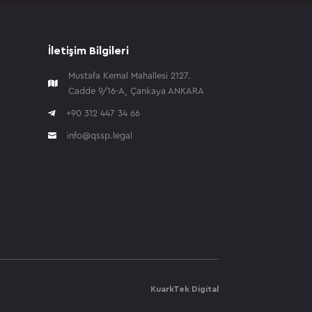
İletişim Bilgileri
Mustafa Kemal Mahallesi 2127.

Cadde 9/16-A, Çankaya ANKARA

+90 312 447 34 66
info@qssp.legal

KuarkTek Digital