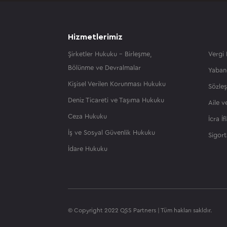
Hizmetlerimiz
Şirketler Hukuku – Birleşme,
Vergi
Bölünme ve Devralmalar
Yaban
Kişisel Verilen Korunması Hukuku
Sözle
Deniz Ticareti ve Taşıma Hukuku
Aile 
Ceza Hukuku
İcra İ
İş ve Sosyal Güvenlik Hukuku
Sigor
İdare Hukuku
© Copyright 2022 QSS Partners | Tüm hakları sakldır.