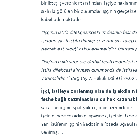
birlikte; işverenler tarafından, işçiye haklar
sıklıkla görülen bir durumdur. İşçinin gerçekte
kabul edilmektedir.
‘’İşçinin istifa dilekçesindeki iradesinin fesa
işçiden yazılı istifa dilekçesi vermesini tale
gerçekleştirildiği kabul edilmelidir.’’
(Yargıtay
‘’İşçinin haklı sebeple derhal fesih nedenler
istifa dilekçesi alınması durumunda da istifay
varılmalıdır.’’
(Yargıtay 7. Hukuk Dairesi 29.02
İşçi, istifaya zorlanmış olsa da iş akdini
feshe bağlı tazminatlara da hak kazanabil
sakatlandığını ispat yükü işçinin üzerindedir.
işçinin irade fesadının ispatında, işçinin ifad
Yani istifanın işçinin iradesinin fesada uğrat
verilmiştir.