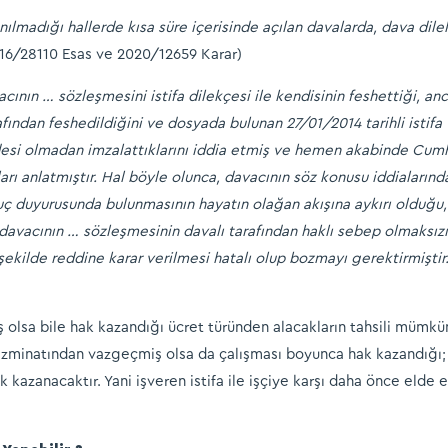
ılmadığı hallerde kısa süre içerisinde açılan davalarda, dava dilekç
2016/28110 Esas ve 2020/12659 Karar)
nın … sözleşmesini istifa dilekçesi ile kendisinin feshettiği, an
fından feshedildiğini ve dosyada bulunan 27/01/2014 tarihli istifa 
radesi olmadan imzalattıklarını iddia etmiş ve hemen akabinde Cum
ları anlatmıştır. Hal böyle olunca, davacının söz konusu iddiaların
uç duyurusunda bulunmasının hayatın olağan akışına aykırı olduğu, do
avacının … sözleşmesinin davalı tarafından haklı sebep olmaksızın
şekilde reddine karar verilmesi hatalı olup bozmayı gerektirmiştir.
iş olsa bile hak kazandığı ücret türünden alacakların tahsili mümkünd
minatından vazgeçmiş olsa da çalışması boyunca hak kazandığı; ücr
ak kazanacaktır. Yani işveren istifa ile işçiye karşı daha önce eld