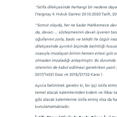
‘’İstifa dilekçesinde herhangi bir nedene dayan
(Yargıtay 9. Hukuk Dairesi 20.10.2020 Tarih, 
‘’Somut olayda, her ne kadar Mahkemece davacı
da, davacı … sözleşmesinin davalı işveren tara
oğullarının zorla, baskı ve tehdit ile özgür i
dilekçesinde ayrıntılı biçimde belirttiği husus
rızasıyla imzalayan birinin hemen ertesi gün s
olmadan imzaladığı anlaşılmıştır. Bu durumda d
isteminin de kabul edilmesi gerekirken yazılı 
2017/14521 Esas ve 2018/21752 Karar )
Ayrıca belirtmek gerekir ki, bir işçi istifa etm
temel alacak kalemlerinden kıdem ve ihbar taz
gibi alacak kalemlerine istifa etmiş olsa da h
kurtulamamaktadır.