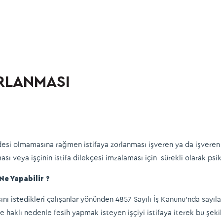
ORLANMASI
desi olmamasına rağmen istifaya zorlanması işveren ya da işveren 
ması veya işçinin istifa dilekçesi imzalaması için sürekli olarak ps
 Ne Yapabilir ?
ını istedikleri çalışanlar yönünden 4857 Sayılı İş Kanunu’nda sayıl
aklı nedenle fesih yapmak isteyen işçiyi istifaya iterek bu şeki