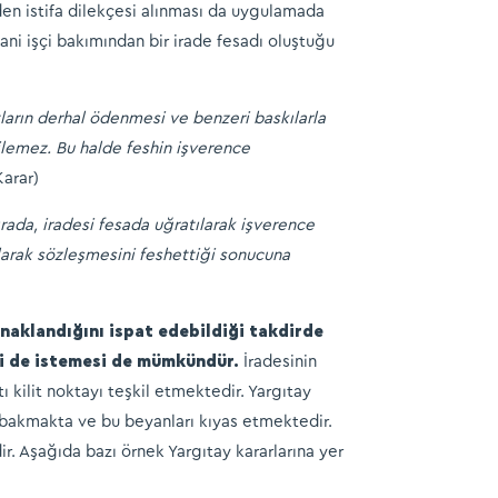
iden istifa dilekçesi alınması da uygulamada
yani işçi bakımından bir irade fesadı oluştuğu
atların derhal ödenmesi ve benzeri baskılarla
dilemez. Bu halde feshin işverence
Karar)
rada, iradesi fesada uğratılarak işverence
olarak sözleşmesini feshettiği sonucuna
aynaklandığını ispat edebildiği takdirde
ini de istemesi de mümkündür.
İradesinin
 kilit noktayı teşkil etmektedir. Yargıtay
ına bakmakta ve bu beyanları kıyas etmektedir.
ir. Aşağıda bazı örnek Yargıtay kararlarına yer