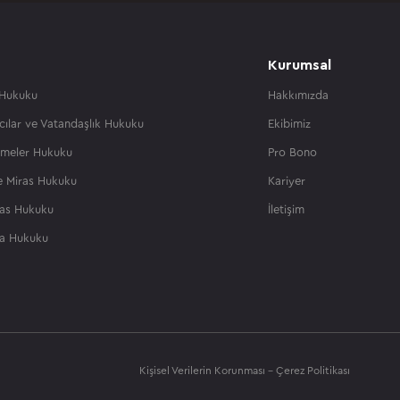
Kurumsal
 Hukuku
Hakkımızda
cılar ve Vatandaşlık Hukuku
Ekibimiz
şmeler Hukuku
Pro Bono
ve Miras Hukuku
Kariyer
flas Hukuku
İletişim
ta Hukuku
Kişisel Verilerin Korunması
-
Çerez Politikası