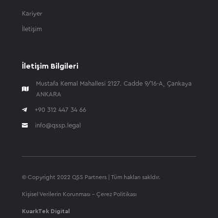
Kariyer
İletişim
İletişim Bilgileri
Mustafa Kemal Mahallesi 2127. Cadde 9/16-A, Çankaya

ANKARA

+90 312 447 34 66
info@qssp.legal

© Copyright 2022 QSS Partners | Tüm hakları sakldır.
Kişisel Verilerin Korunması
-
Çerez Politikası
KuarkTek Digital