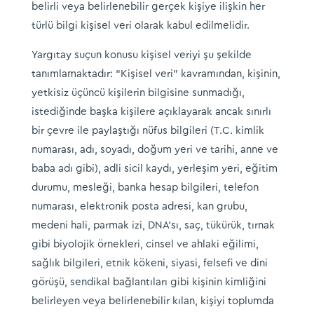
belirli veya belirlenebilir gerçek kişiye ilişkin her
türlü bilgi kişisel veri olarak kabul edilmelidir.
Yargıtay suçun konusu kişisel veriyi şu şekilde
tanımlamaktadır: “Kişisel veri” kavramından, kişinin,
yetkisiz üçüncü kişilerin bilgisine sunmadığı,
istediğinde başka kişilere açıklayarak ancak sınırlı
bir çevre ile paylaştığı nüfus bilgileri (T.C. kimlik
numarası, adı, soyadı, doğum yeri ve tarihi, anne ve
baba adı gibi), adli sicil kaydı, yerleşim yeri, eğitim
durumu, mesleği, banka hesap bilgileri, telefon
numarası, elektronik posta adresi, kan grubu,
medeni hali, parmak izi, DNA’sı, saç, tükürük, tırnak
gibi biyolojik örnekleri, cinsel ve ahlaki eğilimi,
sağlık bilgileri, etnik kökeni, siyasi, felsefi ve dini
görüşü, sendikal bağlantıları gibi kişinin kimliğini
belirleyen veya belirlenebilir kılan, kişiyi toplumda