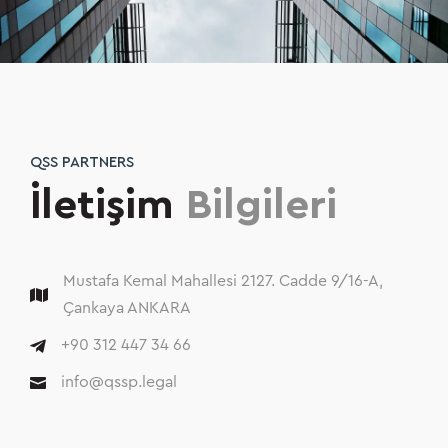
QSS PARTNERS
İletişim
Bilgileri
Mustafa Kemal Mahallesi 2127. Cadde 9/16-A,

Çankaya ANKARA

+90 312 447 34 66
info@qssp.legal
