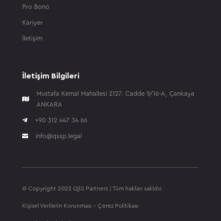
Pro Bono
Kariyer
İletişim
İletişim Bilgileri
Mustafa Kemal Mahallesi 2127. Cadde 9/16-A, Çankaya

ANKARA

+90 312 447 34 66
info@qssp.legal

© Copyright 2022 QSS Partners | Tüm hakları sakldır.
Kişisel Verilerin Korunması
-
Çerez Politikası