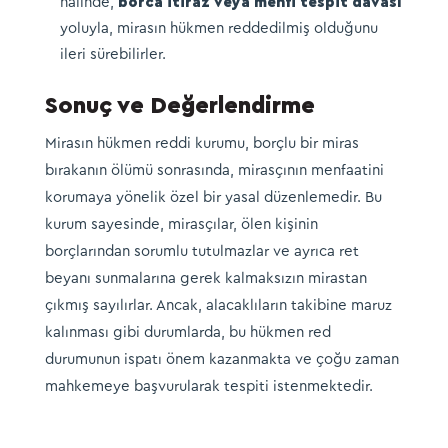
halinde,
borca itiraz veya menfi tespit davası
yoluyla, mirasın hükmen reddedilmiş olduğunu
ileri sürebilirler.
Sonuç ve Değerlendirme
Mirasın hükmen reddi kurumu, borçlu bir miras
bırakanın ölümü sonrasında, mirasçının menfaatini
korumaya yönelik özel bir yasal düzenlemedir. Bu
kurum sayesinde, mirasçılar, ölen kişinin
borçlarından sorumlu tutulmazlar ve ayrıca ret
beyanı sunmalarına gerek kalmaksızın mirastan
çıkmış sayılırlar. Ancak, alacaklıların takibine maruz
kalınması gibi durumlarda, bu hükmen red
durumunun ispatı önem kazanmakta ve çoğu zaman
mahkemeye başvurularak tespiti istenmektedir.