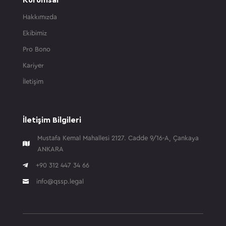
Kurumsal
Hakkımızda
Ekibimiz
Pro Bono
Kariyer
İletişim
İletişim Bilgileri
Mustafa Kemal Mahallesi 2127. Cadde 9/16-A, Çankaya

ANKARA

+90 312 447 34 66
info@qssp.legal
