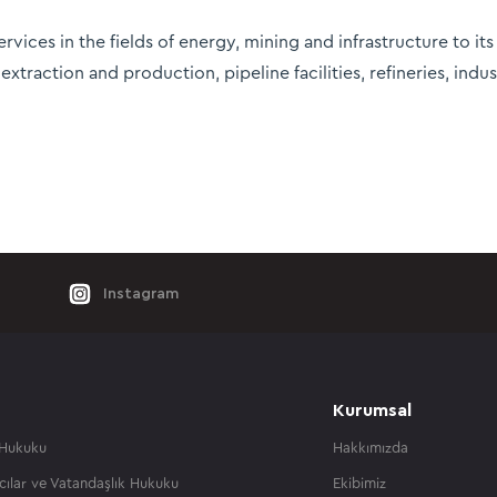
vices in the fields of energy, mining and infrastructure to its 
xtraction and production, pipeline facilities, refineries, indu
Instagram
Kurumsal
 Hukuku
Hakkımızda
cılar ve Vatandaşlık Hukuku
Ekibimiz