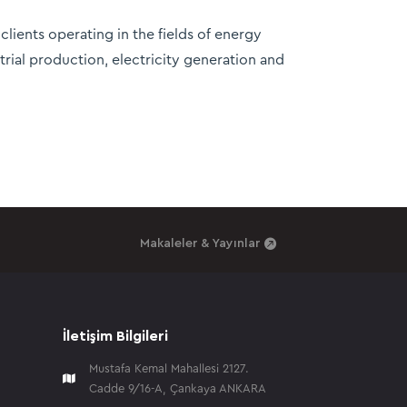
clients operating in the fields of energy
strial production, electricity generation and
Makaleler & Yayınlar
İletişim Bilgileri
Mustafa Kemal Mahallesi 2127.

Cadde 9/16-A, Çankaya ANKARA