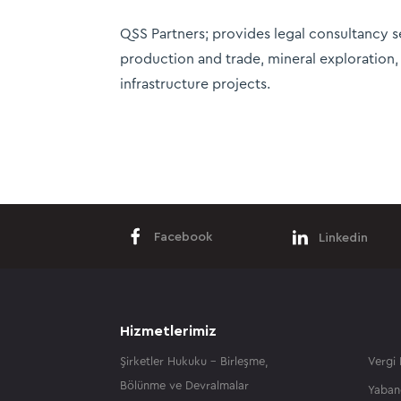
QSS Partners; provides legal consultancy ser
production and trade, mineral exploration, e
infrastructure projects.
Facebook
Linkedin
Hizmetlerimiz
Şirketler Hukuku – Birleşme,
Vergi
Bölünme ve Devralmalar
Yaban