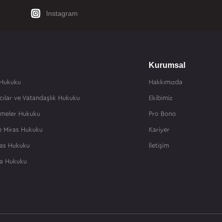
Instagram
Kurumsal
 Hukuku
Hakkımızda
cılar ve Vatandaşlık Hukuku
Ekibimiz
şmeler Hukuku
Pro Bono
ve Miras Hukuku
Kariyer
flas Hukuku
İletişim
ta Hukuku