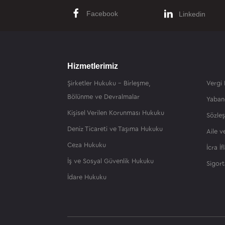
Facebook
Linkedin
Hizmetlerimiz
Şirketler Hukuku – Birleşme,
Vergi
Bölünme ve Devralmalar
Yaban
Kişisel Verilen Korunması Hukuku
Sözle
Deniz Ticareti ve Taşıma Hukuku
Aile 
Ceza Hukuku
İcra İ
İş ve Sosyal Güvenlik Hukuku
Sigor
İdare Hukuku