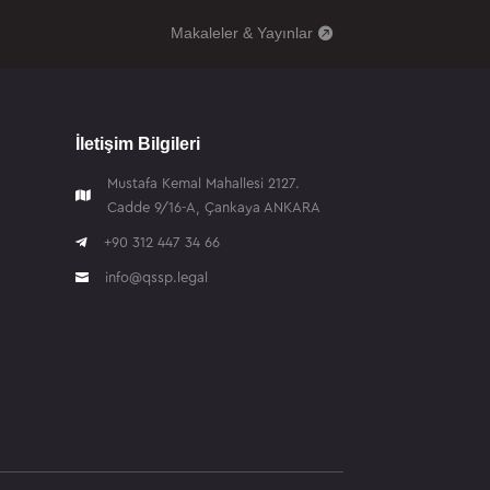
Makaleler & Yayınlar
İletişim Bilgileri
Mustafa Kemal Mahallesi 2127.

Cadde 9/16-A, Çankaya ANKARA

+90 312 447 34 66
info@qssp.legal
