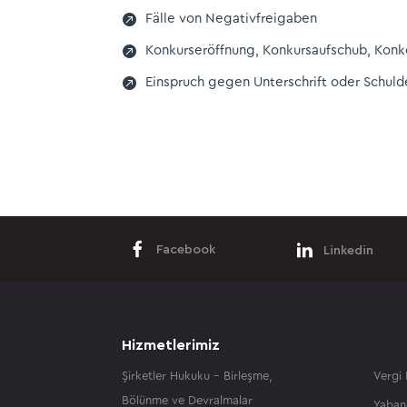

Fälle von Negativfreigaben

Konkurseröffnung, Konkursaufschub, Konk

Einspruch gegen Unterschrift oder Schul
Facebook
Linkedin
Hizmetlerimiz
Şirketler Hukuku – Birleşme,
Vergi
Bölünme ve Devralmalar
Yaban