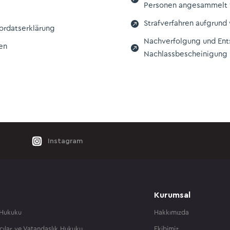
Personen angesammelt

Strafverfahren aufgrund 
ordatserklärung
Nachverfolgung und Ent
den

Nachlassbescheinigung 
Instagram
Kurumsal
 Hukuku
Hakkımızda
cılar ve Vatandaşlık Hukuku
Ekibimiz