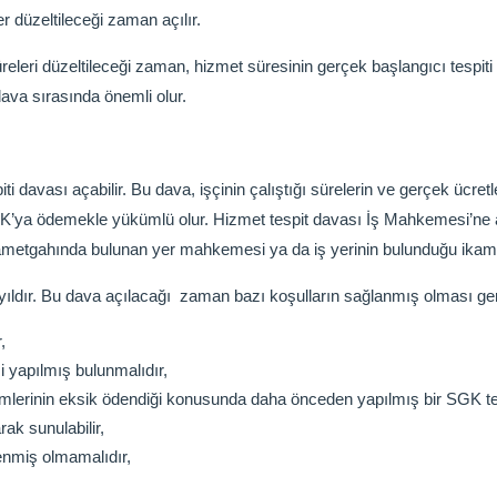
ler düzeltileceği zaman açılır.
eleri düzeltileceği zaman, hizmet süresinin gerçek başlangıcı tespiti ge
ava sırasında önemli olur.
iti davası açabilir. Bu dava, işçinin çalıştığı sürelerin ve gerçek ücret
te SGK’ya ödemekle yükümlü olur. Hizmet tespit davası İş Mahkemesi’n
kametgahında bulunan yer mahkemesi ya da iş yerinin bulunduğu ikame
ıldır. Bu dava açılacağı zaman bazı koşulların sağlanmış olması ger
,
i yapılmış bulunmalıdır,
a primlerinin eksik ödendiği konusunda daha önceden yapılmış bir SGK te
rak sunulabilir,
enmiş olmamalıdır,