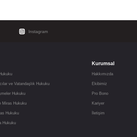
Instagram
Kurumsal
 Hukuku
Hakkımızda
cılar ve Vatandaşlık Hukuku
Ekibimiz
şmeler Hukuku
Pro Bono
ve Miras Hukuku
Kariyer
flas Hukuku
İletişim
ta Hukuku