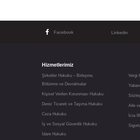
Facebook
Linkedin
Hizmetlerimiz
Şirketler Hukuku – Birleşme,
Vergi
Bölünme ve Devralmalar
Yaban
Kişisel Verilen Korunması Hukuku
Sözle
Deniz Ticareti ve Taşıma Hukuku
Aile 
Ceza Hukuku
İcra İ
İş ve Sosyal Güvenlik Hukuku
Sigor
İdare Hukuku