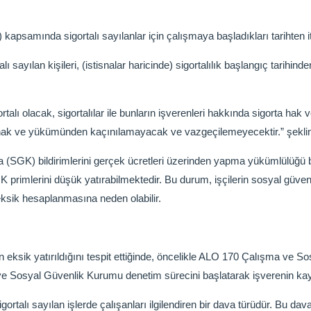
kapsamında sigortalı sayılanlar için çalışmaya başladıkları tarihten i
sayılan kişileri, (istisnalar haricinde) sigortalılık başlangıç tarihinden
ortalı olacak, sigortalılar ile bunların işverenleri hakkında sigorta hak v
k hak ve yükümünden kaçınılamayacak ve vazgeçilemeyecektir.” şeklind
na (SGK) bildirimlerini gerçek ücretleri üzerinden yapma yükümlülüğü
 SGK primlerini düşük yatırabilmektedir. Bu durum, işçilerin sosyal güven
eksik hesaplanmasına neden olabilir.
n eksik yatırıldığını tespit ettiğinde, öncelikle ALO 170 Çalışma ve S
 ve Sosyal Güvenlik Kurumu denetim sürecini başlatarak işverenin kayıt
gortalı sayılan işlerde çalışanları ilgilendiren bir dava türüdür. Bu d