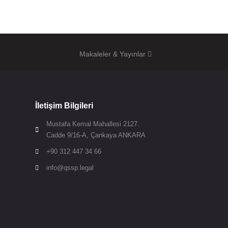
Makaleler & Yayınlar
İletişim Bilgileri
Mustafa Kemal Mahallesi 2127.

Cadde 9/16-A, Çankaya ANKARA
+90 312 447 34 66

info@qssp.legal
