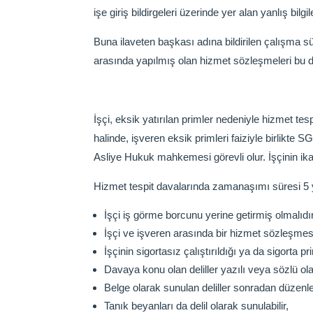
işe giriş bildirgeleri üzerinde yer alan yanlış bilgi
Buna ilaveten başkası adına bildirilen çalışma sür
arasında yapılmış olan hizmet sözleşmeleri bu d
İşçi, eksik yatırılan primler nedeniyle hizmet tesp
halinde, işveren eksik primleri faiziyle birlik
Asliye Hukuk mahkemesi görevli olur. İşçinin i
Hizmet tespit davalarında zamanaşımı süresi 5 y
İşçi iş görme borcunu yerine getirmiş olmalıdır
İşçi ve işveren arasında bir hizmet sözleşmes
İşçinin sigortasız çalıştırıldığı ya da sigort
Davaya konu olan deliller yazılı veya sözlü ola
Belge olarak sunulan deliller sonradan düzenl
Tanık beyanları da delil olarak sunulabilir,