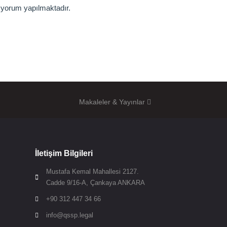
 yorum yapılmaktadır.
Makaleler & Yayınlar
İletişim Bilgileri
Mustafa Kemal Mahallesi 2127.

Cadde 9/16-A, Çankaya ANKARA
+90 312 447 34 66

info@qssp.legal
