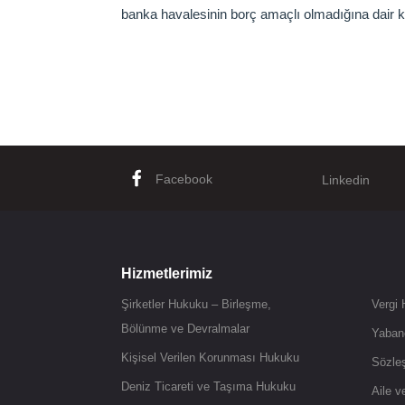
banka havalesinin borç amaçlı olmadığına dair 
Facebook
Linkedin
Hizmetlerimiz
Şirketler Hukuku – Birleşme,
Vergi
Bölünme ve Devralmalar
Yaban
Kişisel Verilen Korunması Hukuku
Sözle
Deniz Ticareti ve Taşıma Hukuku
Aile 