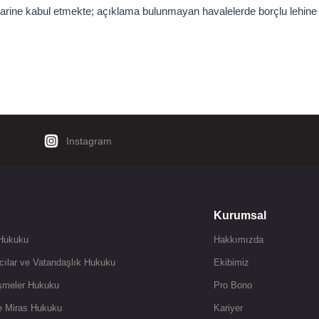
karine kabul etmekte; açıklama bulunmayan havalelerde borçlu lehine
Instagram
Kurumsal
 Hukuku
Hakkımızda
cılar ve Vatandaşlık Hukuku
Ekibimiz
şmeler Hukuku
Pro Bono
ve Miras Hukuku
Kariyer