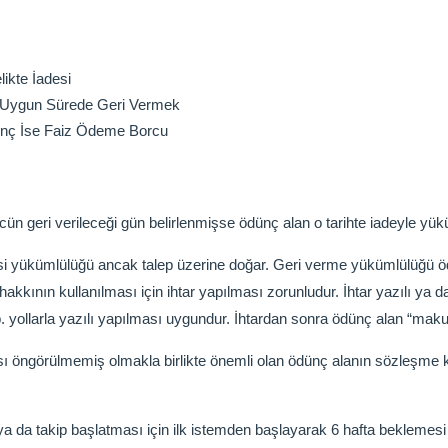
ikte İadesi
e Uygun Sürede Geri Vermek
Ödünç İse Faiz Ödeme Borcu
 geri verileceği gün belirlenmişse ödünç alan o tarihte iadeyle yük
esi yükümlülüğü ancak talep üzerine doğar. Geri verme yükümlülüğü 
kkının kullanılması için ihtar yapılması zorunludur. İhtar yazılı ya da
. yollarla yazılı yapılması uygundur. İhtardan sonra ödünç alan “maku
sı öngörülmemiş olmakla birlikte önemli olan ödünç alanın sözleşme k
ya da takip başlatması için ilk istemden başlayarak 6 hafta bekleme