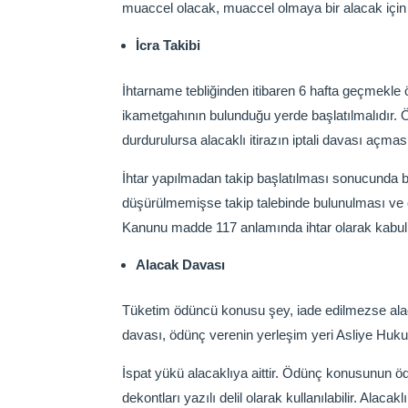
muaccel olacak, muaccel olmaya bir alacak içi
İcra Takibi
İhtarname tebliğinden itibaren 6 hafta geçmekle 
ikametgahının bulunduğu yerde başlatılmalıdır. Öd
durdurulursa alacaklı itirazın iptali davası açma
İhtar yapılmadan takip başlatılması sonucunda 
düşürülmemişse takip talebinde bulunulması ve ö
Kanunu madde 117 anlamında ihtar olarak kabul ed
Alacak Davası
Tüketim ödüncü konusu şey, iade edilmezse alac
davası, ödünç verenin yerleşim yeri Asliye Huk
İspat yükü alacaklıya aittir. Ödünç konusunun ödü
dekontları yazılı delil olarak kullanılabilir. Alacak