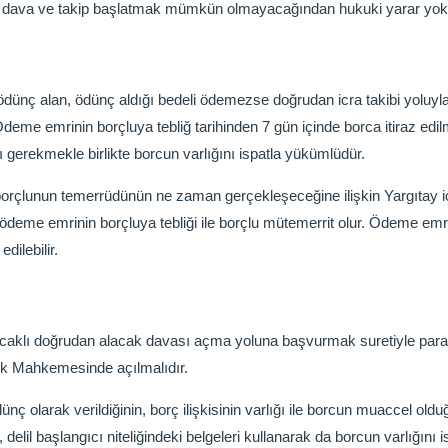
n dava ve takip başlatmak mümkün olmayacağından hukuki yarar yokl
ödünç alan, ödünç aldığı bedeli ödemezse doğrudan icra takibi yoluyla 
eme emrinin borçluya tebliğ tarihinden 7 gün içinde borca itiraz edilmez
sı gerekmekle birlikte borcun varlığını ispatla yükümlüdür.
borçlunun temerrüdünün ne zaman gerçekleşeceğine ilişkin Yargıtay i
deme emrinin borçluya tebliği ile borçlu mütemerrit olur. Ödeme emri
ilebilir.
aklı doğrudan alacak davası açma yoluna başvurmak suretiyle para ve
uk Mahkemesinde açılmalıdır.
nç olarak verildiğinin, borç ilişkisinin varlığı ile borcun muaccel old
lı, delil başlangıcı niteliğindeki belgeleri kullanarak da borcun varlığını 