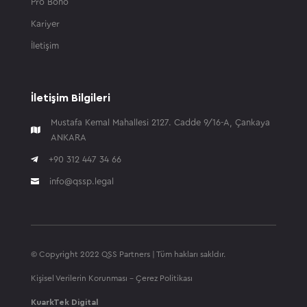
Pro Bono
Kariyer
İletişim
İletişim Bilgileri
Mustafa Kemal Mahallesi 2127. Cadde 9/16-A, Çankaya

ANKARA

+90 312 447 34 66
info@qssp.legal

© Copyright 2022 QSS Partners | Tüm hakları sakldır.
Kişisel Verilerin Korunması
-
Çerez Politikası
KuarkTek Digital