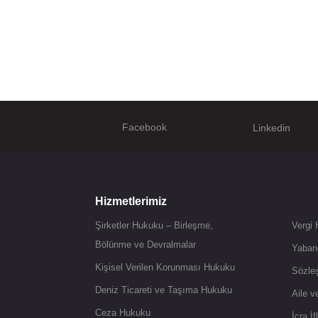
Facebook
Linkedin
Hizmetlerimiz
Şirketler Hukuku – Birleşme,
Vergi
Bölünme ve Devralmalar
Yaban
Kişisel Verilen Korunması Hukuku
Sözle
Deniz Ticareti ve Taşıma Hukuku
Aile 
Ceza Hukuku
İcra İ