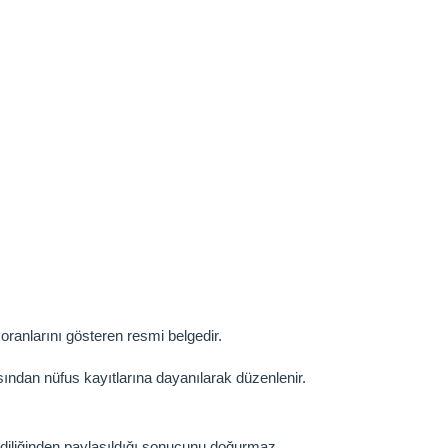
oranlarını gösteren resmi belgedir.
çısından nüfus kayıtlarına dayanılarak düzenlenir.
ndiliğinden paylaşıldığı sonucunu doğurmaz.