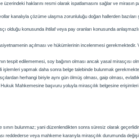
e üzerindeki haklarını resmi olarak ispatlamasını sağlar ve mirasın pa
 yollar kanalıyla çözüme ulaşma zorunluluğu doğan hallerden bazıları ş
asçı olduğu konusunda ihtilaf veya pay oranları konusunda anlaşmazl
siyetnamenin açılması ve hükümlerinin incelenmesi gerekmektedir. V
ağının tespit edilememesi, soy bağının olması ancak yasal mirasçısı 
kli işlemleri yapmak daha sonra belge talebinde bulunmak gerekmekte
sçılardan herhangi biriyle aynı gün ölmüş olması, gaip olması, evlatl
h Hukuk Mahkemesine başvuru yoluyla mirasçılık belgesine erişimler
re sınırı bulunmaz; yani düzenlendikten sonra süresiz olarak geçerli
rası reddederse veya mahkeme kararıyla mirasçılık durumunda değişiklik