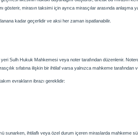
rını gösterir, mirasın taksimi için ayrıca mirasçılar arasında anlaşm
tlanana kadar geçerlidir ve aksi her zaman ispatlanabilir.
m yeri Sulh Hukuk Mahkemesi veya noter tarafından düzenlenir. Noterden
ılık sıfatına ilişkin bir ihtilaf varsa yalnızca mahkeme tarafından ver
takım evrakların ibrazı gereklidir:
ümü sunarken, ihtilaflı veya özel durum içeren miraslarda mahkeme sürec