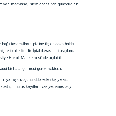
üz yapılmamışsa, işlem öncesinde güncelliğinin
ğlı tasarrufların iptaline ilişkin dava hakkı
şse iptal edilebilir. İptal davası, mirasçılardan
sliye
Hukuk Mahkemesi’nde açılabilir.
addi bir hata içermesi gerekmektedir.
in yanlış olduğunu iddia eden kişiye aittir.
İspat için nüfus kayıtları, vasiyetname, soy