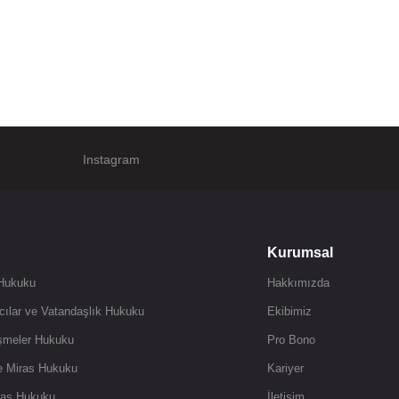
Instagram
Kurumsal
 Hukuku
Hakkımızda
cılar ve Vatandaşlık Hukuku
Ekibimiz
şmeler Hukuku
Pro Bono
ve Miras Hukuku
Kariyer
flas Hukuku
İletişim