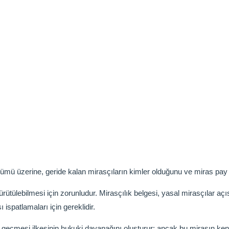
ölümü üzerine, geride kalan mirasçıların kimler olduğunu ve miras pay 
yürütülebilmesi için zorunludur. Mirasçılık belgesi, yasal mirasçılar a
 ispatlamaları için gereklidir.
n geçmesi ilkesinin hukuki dayanağını oluşturur; ancak bu mirasın ke