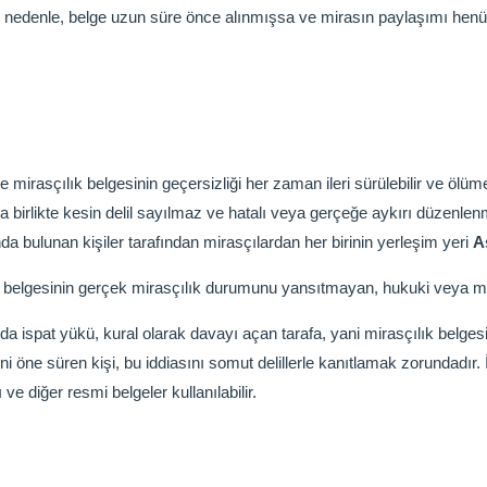
Bu nedenle, belge uzun süre önce alınmışsa ve mirasın paylaşımı hen
sçılık belgesinin geçersizliği her zaman ileri sürülebilir ve ölüme ba
la birlikte kesin delil sayılmaz ve hatalı veya gerçeğe aykırı düzenlenmi
ında bulunan kişiler tarafından mirasçılardan her birinin yerleşim yeri
A
ılık belgesinin gerçek mirasçılık durumunu yansıtmayan, hukuki veya m
da ispat yükü, kural olarak davayı açan tarafa, yani mirasçılık belgesin
i öne süren kişi, bu iddiasını somut delillerle kanıtlamak zorundadır. 
ve diğer resmi belgeler kullanılabilir.