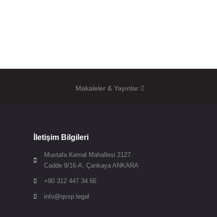
Makaleler & Yayınlar
İletişim Bilgileri
Mustafa Kemal Mahallesi 2127.

Cadde 9/16-A, Çankaya ANKARA
+90 312 447 34 66

info@qssp.legal
