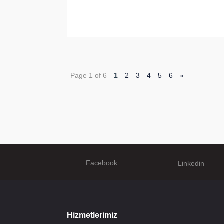
Page 1 of 6
1
2
3
4
5
6
»
Facebook
Linkedin
Hizmetlerimiz